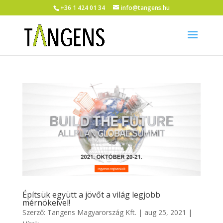
+36 1 424 01 34
info@tangens.hu
Építsük együtt a jövőt a világ legjobb
mérnökeivel!
Szerző:
Tangens Magyarország Kft.
|
aug 25, 2021
|