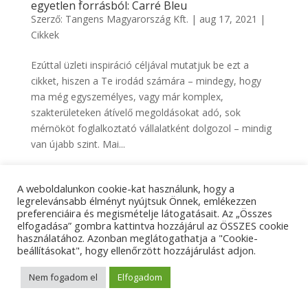
egyetlen forrásból: Carré Bleu
Szerző:
Tangens Magyarország Kft.
|
aug 17, 2021
|
Cikkek
Ezúttal üzleti inspiráció céljával mutatjuk be ezt a
cikket, hiszen a Te irodád számára – mindegy, hogy
ma még egyszemélyes, vagy már komplex,
szakterületeken átívelő megoldásokat adó, sok
mérnököt foglalkoztató vállalatként dolgozol – mindig
van újabb szint. Mai...
A weboldalunkon cookie-kat használunk, hogy a
Adatkezelési tájékoztató
Impresszum
legrelevánsabb élményt nyújtsuk Önnek, emlékezzen
preferenciáira és megismételje látogatásait. Az „Összes
Kapcsolat
elfogadása” gombra kattintva hozzájárul az ÖSSZES cookie
használatához. Azonban meglátogathatja a "Cookie-
beállításokat", hogy ellenőrzött hozzájárulást adjon.
© Tangens Kft. - Weboldalkészítés:
Molnár Ferenc
Nem fogadom el
Elfogadom
Marketing