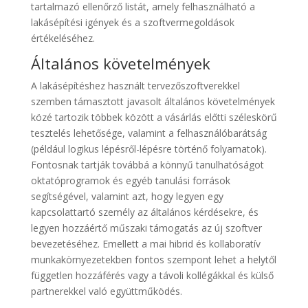
tartalmazó ellenőrző listát, amely felhasználható a
lakásépítési igények és a szoftvermegoldások
értékeléséhez.
Általános követelmények
A lakásépítéshez használt tervezőszoftverekkel
szemben támasztott javasolt általános követelmények
közé tartozik többek között a vásárlás előtti széleskörű
tesztelés lehetősége, valamint a felhasználóbarátság
(például logikus lépésről-lépésre történő folyamatok).
Fontosnak tartják továbbá a könnyű tanulhatóságot
oktatóprogramok és egyéb tanulási források
segítségével, valamint azt, hogy legyen egy
kapcsolattartó személy az általános kérdésekre, és
legyen hozzáértő műszaki támogatás az új szoftver
bevezetéséhez. Emellett a mai hibrid és kollaboratív
munkakörnyezetekben fontos szempont lehet a helytől
független hozzáférés vagy a távoli kollégákkal és külső
partnerekkel való együttműködés.