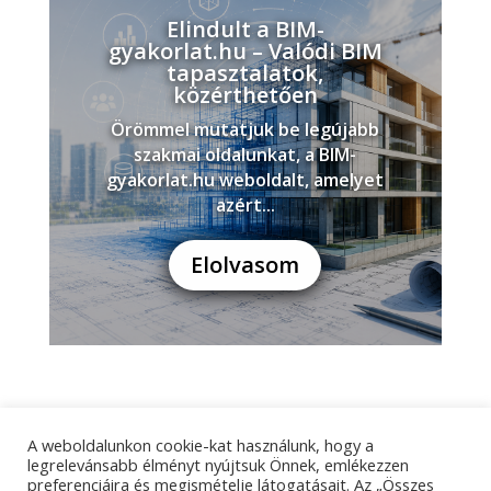
Elindult a BIM-
gyakorlat.hu – Valódi BIM
tapasztalatok,
közérthetően
Örömmel mutatjuk be legújabb
szakmai oldalunkat, a BIM-
gyakorlat.hu weboldalt, amelyet
azért...
Elolvasom
A weboldalunkon cookie-kat használunk, hogy a
Adatkezelési tájékoztató
Impresszum
legrelevánsabb élményt nyújtsuk Önnek, emlékezzen
preferenciáira és megismételje látogatásait. Az „Összes
Kapcsolat