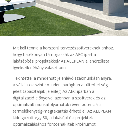
Mit kell tennie a korszerű tervezőszoftvereknek ahhoz,
hogy hatékonyan támogassák az AEC-ipart a
lakásépítési projektekkel? Az ALLPLAN ellenőrzőlista
igyekszik néhány választ adni.
Tekintettel a mindenütt jelenlévő szakmunkáshiányra,
a vállalatok szinte minden iparágban a túlterheltség
jeleit tapasztalják jelenleg. Az AEC-iparban a
digitalizáció előnyeivel azonban a szoftverek és az
optimalizált munkafolyamatok révén potenciális
termelékenység-megtakarítás érhető el. Az ALLPLAN
kidolgozott egy 30, a lakásépítési projektek
optimalizálásához fontosnak ítélt kritériumot