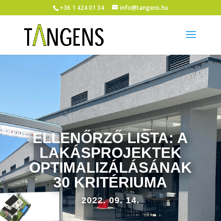
+36 1 424 01 34
info@tangens.hu
ELLENŐRZŐ LISTA: A
LAKÁSPROJEKTEK
OPTIMALIZÁLÁSÁNAK
30 KRITÉRIUMA
2022. 09. 14.