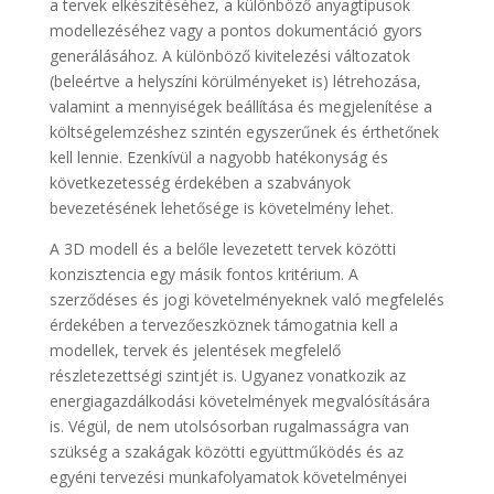
a tervek elkészítéséhez, a különböző anyagtípusok
modellezéséhez vagy a pontos dokumentáció gyors
generálásához. A különböző kivitelezési változatok
(beleértve a helyszíni körülményeket is) létrehozása,
valamint a mennyiségek beállítása és megjelenítése a
költségelemzéshez szintén egyszerűnek és érthetőnek
kell lennie. Ezenkívül a nagyobb hatékonyság és
következetesség érdekében a szabványok
bevezetésének lehetősége is követelmény lehet.
A 3D modell és a belőle levezetett tervek közötti
konzisztencia egy másik fontos kritérium. A
szerződéses és jogi követelményeknek való megfelelés
érdekében a tervezőeszköznek támogatnia kell a
modellek, tervek és jelentések megfelelő
részletezettségi szintjét is. Ugyanez vonatkozik az
energiagazdálkodási követelmények megvalósítására
is. Végül, de nem utolsósorban rugalmasságra van
szükség a szakágak közötti együttműködés és az
egyéni tervezési munkafolyamatok követelményei