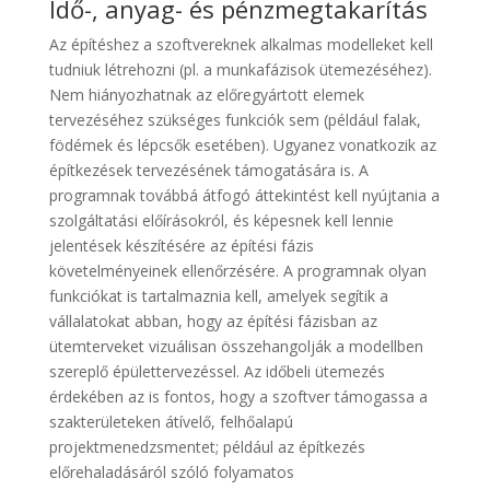
Idő-, anyag- és pénzmegtakarítás
Az építéshez a szoftvereknek alkalmas modelleket kell
tudniuk létrehozni (pl. a munkafázisok ütemezéséhez).
Nem hiányozhatnak az előregyártott elemek
tervezéséhez szükséges funkciók sem (például falak,
födémek és lépcsők esetében). Ugyanez vonatkozik az
építkezések tervezésének támogatására is. A
programnak továbbá átfogó áttekintést kell nyújtania a
szolgáltatási előírásokról, és képesnek kell lennie
jelentések készítésére az építési fázis
követelményeinek ellenőrzésére. A programnak olyan
funkciókat is tartalmaznia kell, amelyek segítik a
vállalatokat abban, hogy az építési fázisban az
ütemterveket vizuálisan összehangolják a modellben
szereplő épülettervezéssel. Az időbeli ütemezés
érdekében az is fontos, hogy a szoftver támogassa a
szakterületeken átívelő, felhőalapú
projektmenedzsmentet; például az építkezés
előrehaladásáról szóló folyamatos