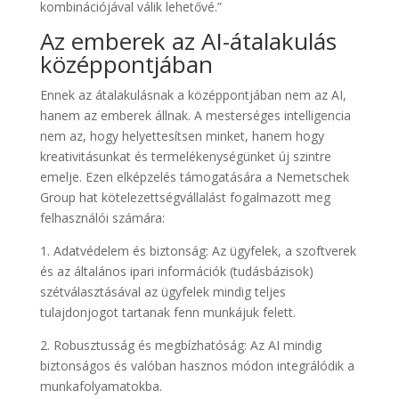
kombinációjával válik lehetővé.”
Az emberek az AI-átalakulás
középpontjában
Ennek az átalakulásnak a középpontjában nem az AI,
hanem az emberek állnak. A mesterséges intelligencia
nem az, hogy helyettesítsen minket, hanem hogy
kreativitásunkat és termelékenységünket új szintre
emelje. Ezen elképzelés támogatására a Nemetschek
Group hat kötelezettségvállalást fogalmazott meg
felhasználói számára:
1. Adatvédelem és biztonság: Az ügyfelek, a szoftverek
és az általános ipari információk (tudásbázisok)
szétválasztásával az ügyfelek mindig teljes
tulajdonjogot tartanak fenn munkájuk felett.
2. Robusztusság és megbízhatóság: Az AI mindig
biztonságos és valóban hasznos módon integrálódik a
munkafolyamatokba.