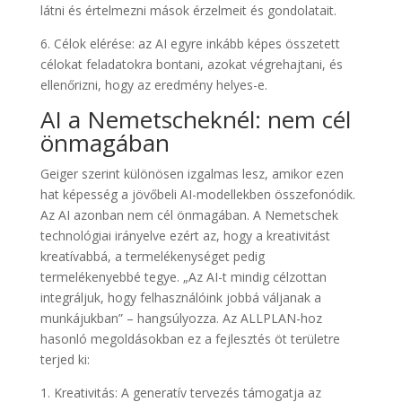
látni és értelmezni mások érzelmeit és gondolatait.
6. Célok elérése: az AI egyre inkább képes összetett
célokat feladatokra bontani, azokat végrehajtani, és
ellenőrizni, hogy az eredmény helyes-e.
AI a Nemetscheknél: nem cél
önmagában
Geiger szerint különösen izgalmas lesz, amikor ezen
hat képesség a jövőbeli AI-modellekben összefonódik.
Az AI azonban nem cél önmagában. A Nemetschek
technológiai irányelve ezért az, hogy a kreativitást
kreatívabbá, a termelékenységet pedig
termelékenyebbé tegye. „Az AI-t mindig célzottan
integráljuk, hogy felhasználóink jobbá váljanak a
munkájukban” – hangsúlyozza. Az ALLPLAN-hoz
hasonló megoldásokban ez a fejlesztés öt területre
terjed ki:
1. Kreativitás: A generatív tervezés támogatja az