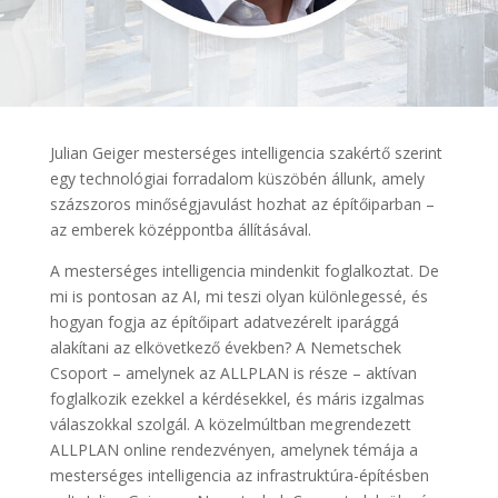
Julian Geiger mesterséges intelligencia szakértő szerint
egy technológiai forradalom küszöbén állunk, amely
százszoros minőségjavulást hozhat az építőiparban –
az emberek középpontba állításával.
A mesterséges intelligencia mindenkit foglalkoztat. De
mi is pontosan az AI, mi teszi olyan különlegessé, és
hogyan fogja az építőipart adatvezérelt iparággá
alakítani az elkövetkező években? A Nemetschek
Csoport – amelynek az ALLPLAN is része – aktívan
foglalkozik ezekkel a kérdésekkel, és máris izgalmas
válaszokkal szolgál. A közelmúltban megrendezett
ALLPLAN online rendezvényen, amelynek témája a
mesterséges intelligencia az infrastruktúra-építésben