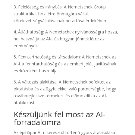
3. Felelősség és irányítás: A Nemetschek Group
struktúrákat hoz létre önmagára vállalt
kötelezettségvállalásainak betartása érdekében.
4. Átláthatóság: A Nemetschek nyilvánosságra hozza,
hol használja az AI-t és hogyan jönnek létre az
eredmények.
5. Fenntarthatóság és társadalom: A Nemetschek az
AI-t a fenntarthatóság és az emberi jólét javításának
eszközeként használja.
6. A változás alakítása: A Nemetschek befektet az
oktatásba és az ügyfelekkel való partnerségbe, hogy
továbbfejlessze termékeit és előmozdítsa az AI-
átalakulást.
Készüljünk fel most az AI-
forradalomra
Az építőipar AI-n keresztül történő gyors átalakulása