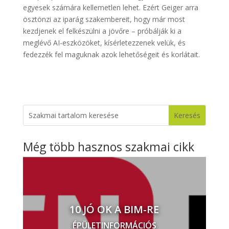
egyesek számára kellemetlen lehet. Ezért Geiger arra
ösztönzi az iparág szakembereit, hogy már most
kezdjenek el felkészülni a jövőre – próbálják ki a
meglévő AI-eszközöket, kísérletezzenek velük, és
fedezzék fel maguknak azok lehetőségeit és korlátait.
Még több hasznos szakmai cikk
10 JÓ OK A BIM-RE
ÉPÜLETINFORMÁCIÓS