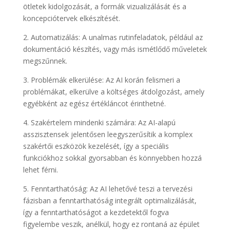
ötletek kidolgozását, a formák vizualizálását és a
koncepciótervek elkészítését.
2. Automatizálás: A unalmas rutinfeladatok, például az
dokumentáció készítés, vagy más ismétlődő műveletek
megszűnnek.
3. Problémák elkerülése: Az AI korán felismeri a
problémákat, elkerülve a költséges átdolgozást, amely
egyébként az egész értékláncot érinthetné.
4. Szakértelem mindenki számára: Az AI-alapú
asszisztensek jelentősen leegyszerűsítik a komplex
szakértői eszközök kezelését, így a speciális
funkciókhoz sokkal gyorsabban és könnyebben hozzá
lehet férni.
5. Fenntarthatóság: Az AI lehetővé teszi a tervezési
fázisban a fenntarthatóság integrált optimalizálását,
így a fenntarthatóságot a kezdetektől fogva
figyelembe veszik, anélkül, hogy ez rontaná az épület