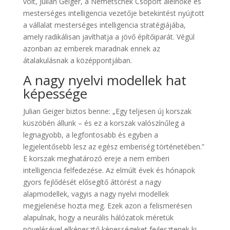
volt, Julian Geiger, a Nemetschek Csoport alelnöke és
mesterséges intelligencia vezetője betekintést nyújtott
a vállalat mesterséges intelligencia stratégiájába,
amely radikálisan javíthatja a jövő építőiparát. Végül
azonban az emberek maradnak ennek az
átalakulásnak a középpontjában.
A nagy nyelvi modellek hat
képessége
Julian Geiger biztos benne: „Egy teljesen új korszak
küszöbén állunk – és ez a korszak valószínűleg a
legnagyobb, a legfontosabb és egyben a
legjelentősebb lesz az egész emberiség történetében.”
E korszak meghatározó ereje a nem emberi
intelligencia felfedezése. Az elmúlt évek és hónapok
gyors fejlődését elősegítő áttörést a nagy
alapmodellek, vagyis a nagy nyelvi modellek
megjelenése hozta meg. Ezek azon a felismerésen
alapulnak, hogy a neurális hálózatok méretük
növelésével elképesztő képességeket fejlesztenek ki,