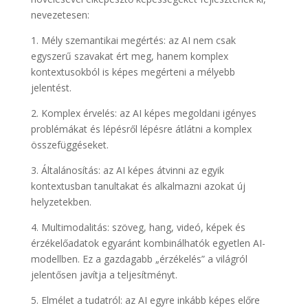
nevezetesen:
1. Mély szemantikai megértés: az AI nem csak
egyszerű szavakat ért meg, hanem komplex
kontextusokból is képes megérteni a mélyebb
jelentést.
2. Komplex érvelés: az AI képes megoldani igényes
problémákat és lépésről lépésre átlátni a komplex
összefüggéseket.
3. Általánosítás: az AI képes átvinni az egyik
kontextusban tanultakat és alkalmazni azokat új
helyzetekben.
4. Multimodalitás: szöveg, hang, videó, képek és
érzékelőadatok egyaránt kombinálhatók egyetlen AI-
modellben. Ez a gazdagabb „érzékelés” a világról
jelentősen javítja a teljesítményt.
5. Elmélet a tudatról: az AI egyre inkább képes előre