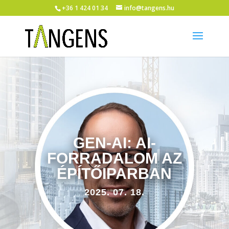
+36 1 424 01 34
info@tangens.hu
GEN-AI: AI-
FORRADALOM AZ
ÉPÍTŐIPARBAN
2025. 07. 18.