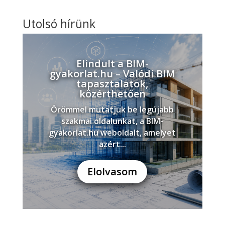
Utolsó hírünk
Elindult a BIM-
gyakorlat.hu – Valódi BIM
tapasztalatok,
közérthetően
Örömmel mutatjuk be legújabb
szakmai oldalunkat, a BIM-
gyakorlat.hu weboldalt, amelyet
azért...
Elolvasom