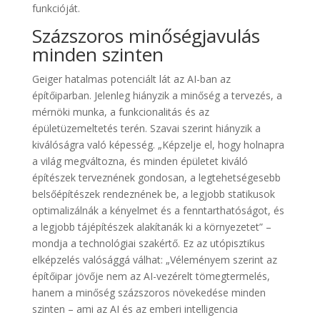
funkcióját.
Százszoros minőségjavulás
minden szinten
Geiger hatalmas potenciált lát az AI-ban az
építőiparban. Jelenleg hiányzik a minőség a tervezés, a
mérnöki munka, a funkcionalitás és az
épületüzemeltetés terén. Szavai szerint hiányzik a
kiválóságra való képesség. „Képzelje el, hogy holnapra
a világ megváltozna, és minden épületet kiváló
építészek terveznének gondosan, a legtehetségesebb
belsőépítészek rendeznének be, a legjobb statikusok
optimalizálnák a kényelmet és a fenntarthatóságot, és
a legjobb tájépítészek alakítanák ki a környezetet” –
mondja a technológiai szakértő. Ez az utópisztikus
elképzelés valósággá válhat: „Véleményem szerint az
építőipar jövője nem az AI-vezérelt tömegtermelés,
hanem a minőség százszoros növekedése minden
szinten – ami az AI és az emberi intelligencia