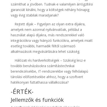
számíthat a jövőben. Tudnak-e valamilyen árrögzítési
garanciát kínálni, hogy a költségek néhány hónapig
vagy évig stabilak maradjanak?
Rejtett díjak – Figyeljen az olyan extra díjakra,
amelyek nem azonnal nyilvánvalóak, például a
használat alapú díjakra, más rendszerekkel való
integrációkra vagy hiányzó funkciókra, amelyek miatt
esetleg további, harmadik féltől származó
alkalmazások megvásárlására lehet szükség.
Hálózati és hardverköltségek – Szükség lesz-e
további beruházásokra számítástechnikai
berendezésekbe, IT-rendszerekbe vagy felhőalapú
tárolási előfizetésekbe ahhoz, hogy a szoftvert
hatékonyan futtathassa vállalkozása?
-ÉRTÉK-
Jellemzők és funkciók