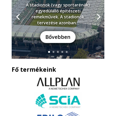
A stadionok (vagy sportarénák)
egyedülálló építészeti
remekművek. A stadionok
tervezése azonban...
Bővebben
Fő termékeink