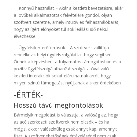
Könnyű használat – Akár a kezdeti bevezetésre, akár
a jövőbeli alkalmazottak felvételére gondol, olyan
szoftvert szeretne, amely intuitív és felhasználóbarát,
hogy az ígért előnyöket túl sok leállási idő nélkül
élvezhesse.
Ügyfélsiker-erőforrások – A szoftver szállítója
rendelkezik helyi ügyfélszolgálattal, hogy segítsen
Önnek a képzésben, a folyamatos támogatásban és a
pozitív ügyfélszolgálatban? A szolgáltatóval való
kezdeti interakciók sokat elárulhatnak arról, hogy
milyen szintű támogatást nyújtanak a siker érdekében.
-ÉRTÉK-
Hosszú távú megfontolások
Bármelyik megoldást is választja, a valóság az, hogy
az acélszerkezeti szoftverek nem olcsók – és ha
mégis, akkor valószínűleg csak annyit kap, amennyit
fizet. A szoftverlehetőségek értékelésénél nem csak