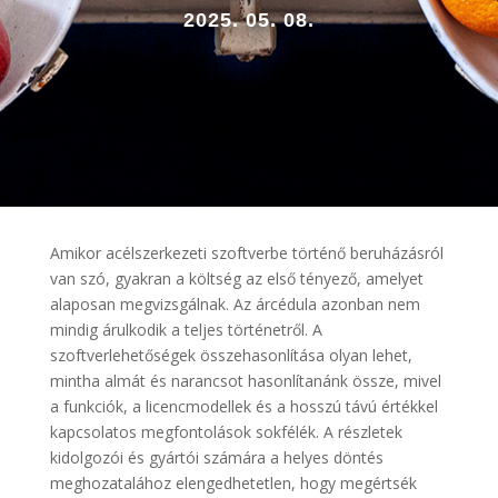
2025. 05. 08.
Amikor acélszerkezeti szoftverbe történő beruházásról
van szó, gyakran a költség az első tényező, amelyet
alaposan megvizsgálnak. Az árcédula azonban nem
mindig árulkodik a teljes történetről. A
szoftverlehetőségek összehasonlítása olyan lehet,
mintha almát és narancsot hasonlítanánk össze, mivel
a funkciók, a licencmodellek és a hosszú távú értékkel
kapcsolatos megfontolások sokfélék. A részletek
kidolgozói és gyártói számára a helyes döntés
meghozatalához elengedhetetlen, hogy megértsék