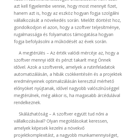
azt kell figyelembe vennie, hogy most mennyit fizet,
hanem azt is, hogy az eszköz hogyan fogja szolgálni
vállalkozását a növekedés során. Mielőtt döntést hoz,
gondolkodjon el azon, hogy a szoftver teljesítménye,
rugalmassága és folyamatos támogatása hogyan
fogja befolyásolni a működését az évek során.
A megtérülés – Az érték valódi mércéje az, hogy a
szoftver mennyi időt és pénzt takarít meg Önnek
idővel. Azok a szoftverek, amelyek a rutinfeladatok
automatizálásán, a hibák csökkentésén és a projektek
eredményeinek optimalizálásán keresztül mérhető
előnyöket nyújtanak, idővel nagyobb valószínűséggel
megtérülnek, még akkor is, ha magasabb árcédulával
rendelkeznek.
Skálázhatóság – A szoftver együtt tud nőni a
vállalkozásával? Olyan megoldásokat keressen,
amelyek képesek kezelni a növekvő
projektkomplexitást, a nagyobb munkamennyiséget,