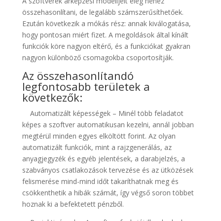
A szoftverek árképzési modelljeit elég nehéz
összehasonlítani, de legalább számszerűsíthetőek.
Ezután következik a mókás rész: annak kiválogatása,
hogy pontosan miért fizet. A megoldások által kínált
funkciók köre nagyon eltérő, és a funkciókat gyakran
nagyon különböző csomagokba csoportosítják.
Az összehasonlítandó
legfontosabb területek a
következők:
Automatizált képességek – Minél több feladatot
képes a szoftver automatikusan kezelni, annál jobban
megtérül minden egyes elköltött forint. Az olyan
automatizált funkciók, mint a rajzgenerálás, az
anyagjegyzék és egyéb jelentések, a darabjelzés, a
szabványos csatlakozások tervezése és az ütközések
felismerése mind-mind időt takaríthatnak meg és
csökkenthetik a hibák számát, így végső soron többet
hoznak ki a befektetett pénzből.