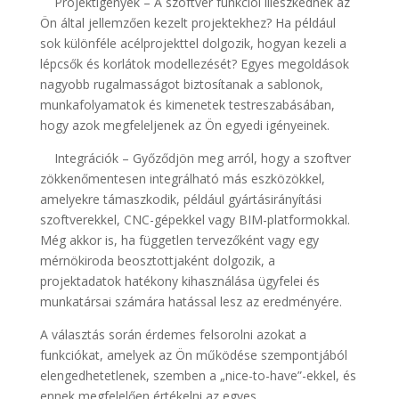
Projektigények – A szoftver funkciói illeszkednek az
Ön által jellemzően kezelt projektekhez? Ha például
sok különféle acélprojekttel dolgozik, hogyan kezeli a
lépcsők és korlátok modellezését? Egyes megoldások
nagyobb rugalmasságot biztosítanak a sablonok,
munkafolyamatok és kimenetek testreszabásában,
hogy azok megfeleljenek az Ön egyedi igényeinek.
Integrációk – Győződjön meg arról, hogy a szoftver
zökkenőmentesen integrálható más eszközökkel,
amelyekre támaszkodik, például gyártásirányítási
szoftverekkel, CNC-gépekkel vagy BIM-platformokkal.
Még akkor is, ha független tervezőként vagy egy
mérnökiroda beosztottjaként dolgozik, a
projektadatok hatékony kihasználása ügyfelei és
munkatársai számára hatással lesz az eredményére.
A választás során érdemes felsorolni azokat a
funkciókat, amelyek az Ön működése szempontjából
elengedhetetlenek, szemben a „nice-to-have”-ekkel, és
ennek megfelelően értékelni az egyes