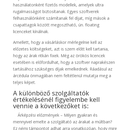
használatonként fizetős modellek, amelyek ultra
rugalmasságot biztosítanak. Egyes szoftverek
felhasználónként számítanak fel díjat, míg mások a
csapattagok között megosztható, ún. floating
licenceket kínálnak.
Amellett, hogy a vásárláskor mérlegelnie kell az
előzetes költségeket, azt is szem előtt kell tartania,
hogy az árak ritkán fixek. Még az örökös licencek
esetében is előfordulhat, hogy a szoftver naprakészen
tartásához szükséges díjak emelkednek. Ráadásul az
árcédula önmagában nem feltétlenül mutatja meg a
teljes képet.
A különböző szolgáltatók
értékelésénél figyelembe kell
vennie a következőket is:
Árképzési előzmények – Milyen gyakran és
mennyivel emelte a szolgáltató az árakat a múltban?
Ez némi támpontot adhat arra vonatkozóan, hogy mire