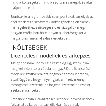
mind a költségeket, mind a szoftveres megoldás által
nyújtott értéket.
Bontsuk le a legfontosabb szempontokat, amelyek az
acél részletező szoftverek költségének és értékének
mérlegeléséhez szükségesek, és vizsgáljuk meg,
hogyan értékelheti hatékonyan a lehetőségeket a
megtérülés maximalizálása érdekében.
-KÖLTSÉGEK-
Licencelési modellek és árképzés
Azt gondolnánk, hogy ez a rész elég egyszerű: csak
meg kell nézni az árcédulákat, igaz? De a licencelési
modellek szoftverenként nagyon eltérőek lehetnek,
attól függően, hogy milyen gyakran fizet, mennyi
támogatást szeretne, és hogyan szeretné használni
ezeket a licenceket.
Léteznek például előfizetéses licencek, örökös licencek
folyamatos karbantartási díjakkal, és vannak