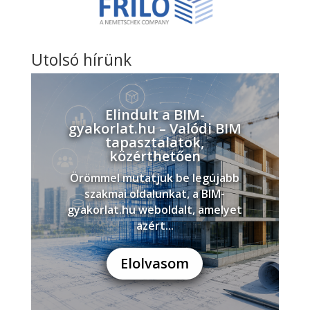
Utolsó hírünk
Elindult a BIM-
gyakorlat.hu – Valódi BIM
tapasztalatok,
közérthetően
Örömmel mutatjuk be legújabb
szakmai oldalunkat, a BIM-
gyakorlat.hu weboldalt, amelyet
azért...
Elolvasom