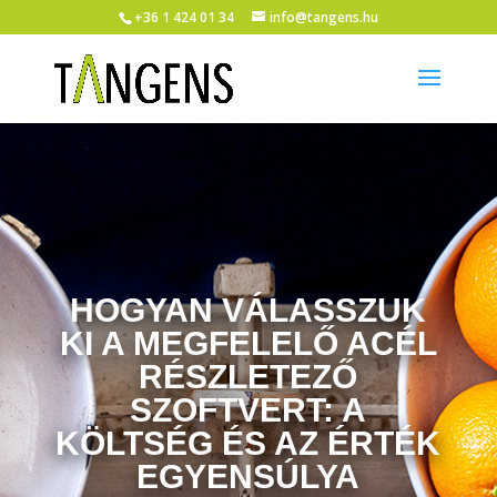
+36 1 424 01 34
info@tangens.hu
HOGYAN VÁLASSZUK
KI A MEGFELELŐ ACÉL
RÉSZLETEZŐ
SZOFTVERT: A
KÖLTSÉG ÉS AZ ÉRTÉK
EGYENSÚLYA