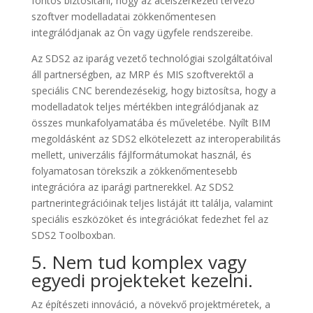
fontos biztosítani, hogy az acélszerkezeti tervező
szoftver modelladatai zökkenőmentesen
integrálódjanak az Ön vagy ügyfele rendszereibe.
Az SDS2 az iparág vezető technológiai szolgáltatóival
áll partnerségben, az MRP és MIS szoftverektől a
speciális CNC berendezésekig, hogy biztosítsa, hogy a
modelladatok teljes mértékben integrálódjanak az
összes munkafolyamatába és műveletébe. Nyílt BIM
megoldásként az SDS2 elkötelezett az interoperabilitás
mellett, univerzális fájlformátumokat használ, és
folyamatosan törekszik a zökkenőmentesebb
integrációra az iparági partnerekkel. Az SDS2
partnerintegrációinak teljes listáját itt találja, valamint
speciális eszközöket és integrációkat fedezhet fel az
SDS2 Toolboxban.
5. Nem tud komplex vagy
egyedi projekteket kezelni.
Az építészeti innováció, a növekvő projektméretek, a