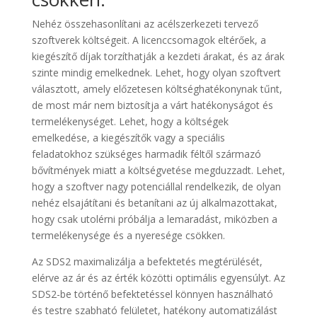
Nehéz összehasonlítani az acélszerkezeti tervező
szoftverek költségeit. A licenccsomagok eltérőek, a
kiegészítő díjak torzíthatják a kezdeti árakat, és az árak
szinte mindig emelkednek. Lehet, hogy olyan szoftvert
választott, amely előzetesen költséghatékonynak tűnt,
de most már nem biztosítja a várt hatékonyságot és
termelékenységet. Lehet, hogy a költségek
emelkedése, a kiegészítők vagy a speciális
feladatokhoz szükséges harmadik féltől származó
bővítmények miatt a költségvetése megduzzadt. Lehet,
hogy a szoftver nagy potenciállal rendelkezik, de olyan
nehéz elsajátítani és betanítani az új alkalmazottakat,
hogy csak utolérni próbálja a lemaradást, miközben a
termelékenysége és a nyeresége csökken.
Az SDS2 maximalizálja a befektetés megtérülését,
elérve az ár és az érték közötti optimális egyensúlyt. Az
SDS2-be történő befektetéssel könnyen használható
és testre szabható felületet, hatékony automatizálást