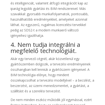
és intelligenciát, valamint átfogó integrációt kap az
iparág legjobb gyártási és BIM rendszereivel. Más
szavakkal: gyorsabb munkafolyamatok, pontosabb,
használhatóbb eredményekkel, amelyeket azonnal
láthat. Az egyszerű, rugalmas licencelési tervekkel
pedig az SDS2-t a modern munkaerő változó
igényeihez igazíthatja.
4. Nem tudja integrálni a
megfelelő technológiát.
Akár egy tervező cégnél, akár közvetlenül egy
gyártóüzemben dolgozik, a tervezési eredményeinek
összhangban kell lenniük a gyártóüzem igényeivel. A
BIM technológia előnye, hogy mindent
összekapcsolhat a tervezési modelljével – a becslést, a
beszerzést, az üzemi menedzsmentet, a gyártást, a
szállítást és a szerelési tervezést.
De nem minden eszköz működik jól egymással, ezért