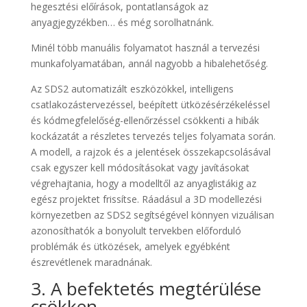
hegesztési előírások, pontatlanságok az
anyagjegyzékben… és még sorolhatnánk.
Minél több manuális folyamatot használ a tervezési
munkafolyamatában, annál nagyobb a hibalehetőség.
Az SDS2 automatizált eszközökkel, intelligens
csatlakozástervezéssel, beépített ütközésérzékeléssel
és kódmegfelelőség-ellenőrzéssel csökkenti a hibák
kockázatát a részletes tervezés teljes folyamata során.
A modell, a rajzok és a jelentések összekapcsolásával
csak egyszer kell módosításokat vagy javításokat
végrehajtania, hogy a modelltől az anyaglistákig az
egész projektet frissítse. Ráadásul a 3D modellezési
környezetben az SDS2 segítségével könnyen vizuálisan
azonosíthatók a bonyolult tervekben előforduló
problémák és ütközések, amelyek egyébként
észrevétlenek maradnának.
3. A befektetés megtérülése
csökken.