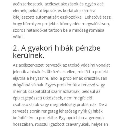
acélszerkezetek, acélcsatlakozások és egyéb acél
elemek, például lépcsők és korlátok számára
kifejlesztett automatizált eszközökkel. Lehetővé teszi,
hogy bármilyen projektet könnyedén megvalósítson,
szoros határidőket tartson be a minőség romlása
nélkül.
2. A gyakori hibák pénzbe
kerülnek.
Az acélszerkezeti tervezők az utolsó védelmi vonalat
jelentik a hibák és ütközések ellen, mielőtt a projekt
eljutna a helyszínre, ahol a problémák drasztikusan
drágábbá válnak. Egyes problémák a tervező vagy
mérnök csapatoktól származhatnak, például az
épületgépészeti ütközések, nem megfelelő
csatlakozások vagy megfelelőségi problémák. De a
tervezés során rengeteg lehetőség nyílik új hibák
beépítésére a projektbe. Egy apró hiba a gerenda
hosszában, rosszul igazított csavarlyukak, helytelen