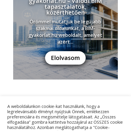
gyakorlat.hu – Valódi BIM
tapasztalatok,
közérthetően
Örömmel mutatjuk be legújabb
szakmai oldalunkat, a BIM-
gyakorlat.hu weboldalt, amelyet
azért...
Elolvasom
A weboldalunkon cookie-kat használunk, hogy a
Adatkezelési tájékoztató
Impresszum
legrelevánsabb élményt nyújtsuk Önnek, emlékezzen
preferenciáira és megismételje látogatásait. Az „Összes
Kapcsolat
elfogadása” gombra kattintva hozzájárul az ÖSSZES cookie
használatához. Azonban meglátogathatja a "Cookie-