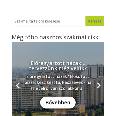
Még több hasznos szakmai cikk
Előregyártott házak…
tervezzünk még velük?
Előregyártott házak? Elősütött
pizza, kész tészta, kész leves - ha
az ételről van szó, akkor a...
Bővebben