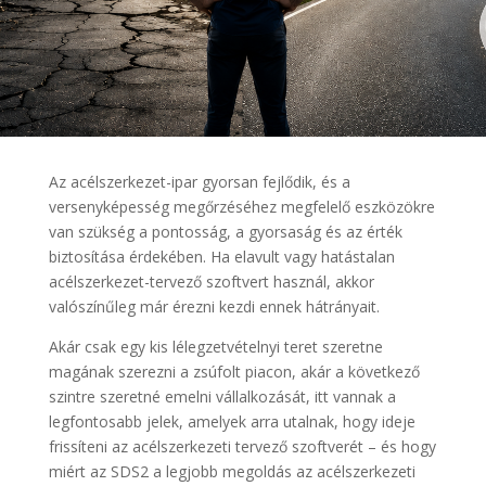
Az acélszerkezet-ipar gyorsan fejlődik, és a
versenyképesség megőrzéséhez megfelelő eszközökre
van szükség a pontosság, a gyorsaság és az érték
biztosítása érdekében. Ha elavult vagy hatástalan
acélszerkezet-tervező szoftvert használ, akkor
valószínűleg már érezni kezdi ennek hátrányait.
Akár csak egy kis lélegzetvételnyi teret szeretne
magának szerezni a zsúfolt piacon, akár a következő
szintre szeretné emelni vállalkozását, itt vannak a
legfontosabb jelek, amelyek arra utalnak, hogy ideje
frissíteni az acélszerkezeti tervező szoftverét – és hogy
miért az SDS2 a legjobb megoldás az acélszerkezeti