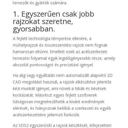
tervezők és gyártók számára.
1. Egyszerűen csak jobb
rajzokat szeretne,
gyorsabban.
A fejlett technológia térnyerése ellenére, a
műhelyrajzok és összeszerelési rajzok nem fognak
hamarosan eltűnni. Emellett ezek az acélszerkezeti
tervezési folyamat egyik legidőigényesebb része, amely
abszolút pontosságot és precizitást igényel.
Ha alig vagy egyáltalán nem automatizált alapvető 2D
CAD megoldást használ, a rajzok elkészítése jelentős
kézi munkát igényel, ami növeli a hibák és késések
kockázatát. Másrészt egyes fejlett szoftverek
túlságosan megnehezíthetik a kívánt eredmények
elérését, és hiányoznak belőlük a szerkezeti és egyéb
acélszerkezetekre jellemző funkciók.
Az SDS2 egyszerűsíti a rajzok készítését, kifejezetten