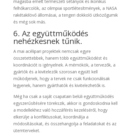
magasba emelt természeti sétányok és ikonikus
felhőkarcolók, az olimpiai sportlétesítmények, a NASA
rakétakilövő állomásai, a tengeri dokkoló ütközőgumik
és még sok más.
6. Az együttműködés
nehézkesnek tűnik.
A mai acélipari projektek nemcsak egyre
összetettebbek, hanem több együttműködést és
koordinációt is igényelnek. A mérnökök, a tervezők, a
gyártók és a kivitelezők szorosan együtt kell
működjenek, hogy a tervek ne csak funkcionálisak
legyenek, hanem gyárthatók és kivitelezhetők is.
Még ha csak a saját csapatain belüli együttműködés
egyszerűsítésére törekszik, akkor is gondoskodnia kell
a modellekhez való hozzáférés kezeléséről, hogy
elkerülje a konfliktusokat, koordinálja a
módosításokat, és összehangolja a feladatokat és az
ütemterveket.