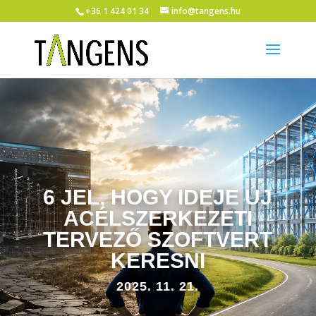
+36 1 424 01 34
info@tangens.hu
6 JEL, HOGY IDEJE ÚJ
ACÉLSZERKEZETI
TERVEZŐ SZOFTVERT
KERESNI
2025. 11. 21.