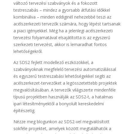
változó tervezési szabványok és a fokozott
testreszabás – mindez a gyorsabb átfutási időkkel
kombinálva – minden eddiginél nehezebbé teszi az
acélszerkezeti tervezők számára, hogy lépést tartsanak
a piaci igényekkel. Még ha a jelenlegi acélszerkezeti
tervezési folyamatával elsajátította is az egyszerű
szerkezeti tervezést, akkor is lemaradhat fontos
lehetőségekről.
Az SDS2 fejlett modellező eszközökkel, a
szabványoknak megfelelő tervezési automatizálással
és egyszerű testreszabási lehetőségekkel segíti az
acélszerkezet-tervezőket a legösszetettebb projektek
megvalósításában. A tervezők világszerte mindenféle
típusú projektben használják az SDS2-t, a hatalmas
ipari létesítményektől a bonyolult kereskedelmi
építészetig.
Nézze meg blogunkon az SDS2-vel megvalósított
sokféle projektet, amelyek között megtalálhatók a