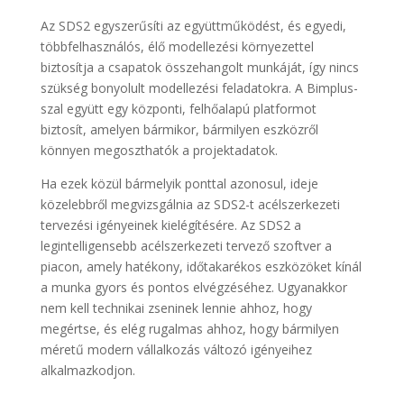
Az SDS2 egyszerűsíti az együttműködést, és egyedi,
többfelhasználós, élő modellezési környezettel
biztosítja a csapatok összehangolt munkáját, így nincs
szükség bonyolult modellezési feladatokra. A Bimplus-
szal együtt egy központi, felhőalapú platformot
biztosít, amelyen bármikor, bármilyen eszközről
könnyen megoszthatók a projektadatok.
Ha ezek közül bármelyik ponttal azonosul, ideje
közelebbről megvizsgálnia az SDS2-t acélszerkezeti
tervezési igényeinek kielégítésére. Az SDS2 a
legintelligensebb acélszerkezeti tervező szoftver a
piacon, amely hatékony, időtakarékos eszközöket kínál
a munka gyors és pontos elvégzéséhez. Ugyanakkor
nem kell technikai zseninek lennie ahhoz, hogy
megértse, és elég rugalmas ahhoz, hogy bármilyen
méretű modern vállalkozás változó igényeihez
alkalmazkodjon.