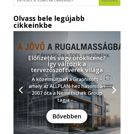
Olvass bele legújabb
cikkeinkbe
Előfizetés vagy öröklicenc?
Így változik a
tervezőszoftverek világa
A közelmúltban a Graphisoft –
amely az ALLPLAN-hez hasonlóan
2007 óta a Nemetschek Group
tagja –...
Bővebben