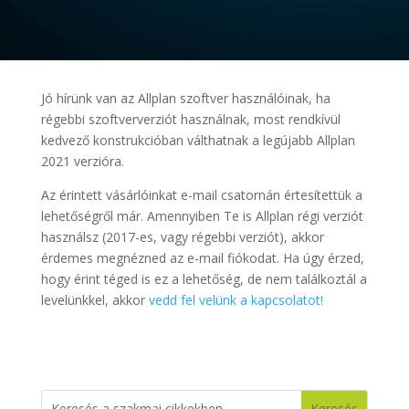
Jó hírünk van az Allplan szoftver használóinak, ha
régebbi szoftververziót használnak, most rendkívül
kedvező konstrukcióban válthatnak a legújabb Allplan
2021 verzióra.
Az érintett vásárlóinkat e-mail csatornán értesítettük a
lehetőségről már. Amennyiben Te is Allplan régi verziót
használsz (2017-es, vagy régebbi verziót), akkor
érdemes megnézned az e-mail fiókodat. Ha úgy érzed,
hogy érint téged is ez a lehetőség, de nem találkoztál a
levelünkkel, akkor
vedd fel velünk a kapcsolatot!