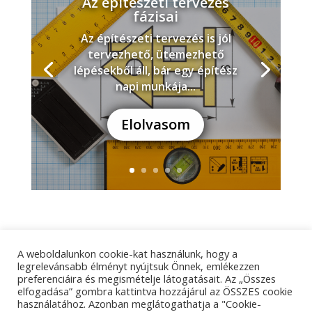
Az építészeti tervezés
fázisai
Az építészeti tervezés is jól
tervezhető, ütemezhető
lépésekből áll, bár egy építész
napi munkája...
Elolvasom
A weboldalunkon cookie-kat használunk, hogy a
Adatkezelési tájékoztató
Impresszum
legrelevánsabb élményt nyújtsuk Önnek, emlékezzen
preferenciáira és megismételje látogatásait. Az „Összes
Kapcsolat
elfogadása” gombra kattintva hozzájárul az ÖSSZES cookie
használatához. Azonban meglátogathatja a "Cookie-