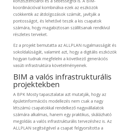
konzisztenciáról és a sebességről is. A BIM-
koordinációval kombinálva ezek az eszközök
csökkentik az átdolgozások számát, javítják a
pontosságot, és lehetővé teszik a kis csapatok
számára, hogy magabiztosan szállítsanak rendkívül
részletes terveket.
Ez a projekt bemutatta az ALLPLAN rugalmasságát és
sokoldalúságát, valamint azt, hogy a digitális eszközök
hogyan tudnak megfelelni a következő generációs
vasúti infrastruktúra követelményeinek.
BIM a valós infrastrukturális
projektekben
A BPK Mosty tapasztalatai azt mutatják, hogy az
épületinformációs modellezés nem csak a nagy
létszámú csapatokkal rendelkező nagyvállalatok
számára alkalmas, hanem egy praktikus, skálázható
megoldás a valós infrastrukturális tervezéshez is. Az
ALLPLAN segítségével a csapat felgyorsította a