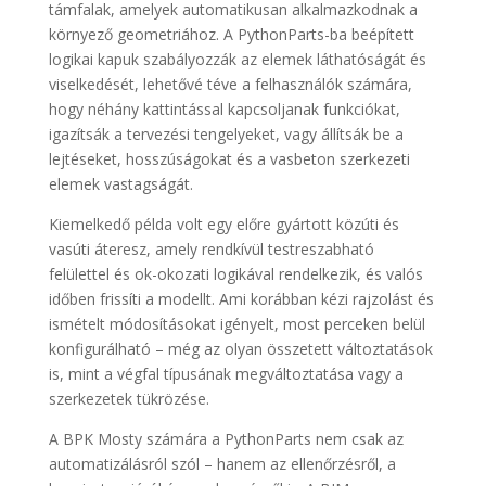
támfalak, amelyek automatikusan alkalmazkodnak a
környező geometriához. A PythonParts-ba beépített
logikai kapuk szabályozzák az elemek láthatóságát és
viselkedését, lehetővé téve a felhasználók számára,
hogy néhány kattintással kapcsoljanak funkciókat,
igazítsák a tervezési tengelyeket, vagy állítsák be a
lejtéseket, hosszúságokat és a vasbeton szerkezeti
elemek vastagságát.
Kiemelkedő példa volt egy előre gyártott közúti és
vasúti áteresz, amely rendkívül testreszabható
felülettel és ok-okozati logikával rendelkezik, és valós
időben frissíti a modellt. Ami korábban kézi rajzolást és
ismételt módosításokat igényelt, most perceken belül
konfigurálható – még az olyan összetett változtatások
is, mint a végfal típusának megváltoztatása vagy a
szerkezetek tükrözése.
A BPK Mosty számára a PythonParts nem csak az
automatizálásról szól – hanem az ellenőrzésről, a