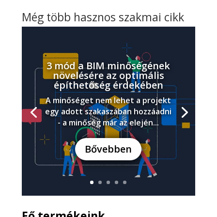
Még több hasznos szakmai cikk
3 mód a BIM minőségének
növelésére az optimális
építhetőség érdekében
A minőséget nem lehet a projekt
egy adott szakaszában hozzáadni
- a minőség már az elején...
Bővebben
Fő termékeink