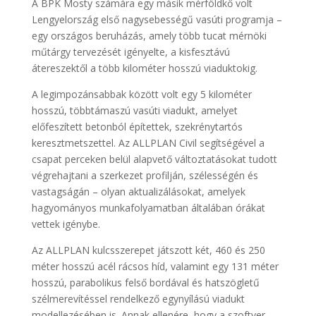
A BPK Mosty számára egy másik mérföldkő volt
Lengyelország első nagysebességű vasúti programja –
egy országos beruházás, amely több tucat mérnöki
műtárgy tervezését igényelte, a kisfesztávú
átereszektől a több kilométer hosszú viaduktokig.
A legimpozánsabbak között volt egy 5 kilométer
hosszú, többtámaszú vasúti viadukt, amelyet
előfeszített betonból építettek, szekrénytartós
keresztmetszettel. Az ALLPLAN Civil segítségével a
csapat perceken belül alapvető változtatásokat tudott
végrehajtani a szerkezet profilján, szélességén és
vastagságán – olyan aktualizálásokat, amelyek
hagyományos munkafolyamatban általában órákat
vettek igénybe.
Az ALLPLAN kulcsszerepet játszott két, 460 és 250
méter hosszú acél rácsos híd, valamint egy 131 méter
hosszú, parabolikus felső bordával és hatszögletű
szélmerevítéssel rendelkező egynyílású viadukt
modellezésében is. Annak ellenére, hogy a szoftver