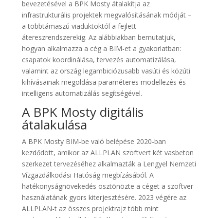
bevezetésével a BPK Mosty átalakítja az
infrastrukturális projektek megvalósításának módját –
a többtámaszú viaduktoktól a fejlett
átereszrendszerekig. Az alábbiakban bemutatjuk,
hogyan alkalmazza a cég a BIM-et a gyakorlatban:
csapatok koordinálása, tervezés automatizálása,
valamint az ország legambiciózusabb vasúti és közúti
kihívásainak megoldása paraméteres modellezés és
intelligens automatizálás segítségével.
A BPK Mosty digitális
átalakulása
A BPK Mosty BIM-be való belépése 2020-ban
kezdődött, amikor az ALLPLAN szoftvert két vasbeton
szerkezet tervezéséhez alkalmazták a Lengyel Nemzeti
Vízgazdálkodási Hatóság megbízásából. A
hatékonyságnövekedés ösztönözte a céget a szoftver
használatának gyors kiterjesztésére. 2023 végére az
ALLPLAN-t az összes projektrajz több mint