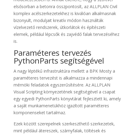
elsősorban a betonra összpontosít, az ALLPLAN Civil
komplex acélszerkezetekhez is kiválóan alkalmasnak
bizonyult, moduljait kreatív módon használták
vízelvezető rendszerek, útkorlátok és építészeti
elemek, például lépcsők és zajvédő falak tervezéséhez
is.
Paraméteres tervezés
PythonParts segítségével
A nagy léptékű infrastruktúra mellett a BPK Mosty a
paraméteres tervezést is alkalmazza a mindennapi
mérnöki feladatok egyszerűsítésére. Az ALLPLAN
Visual Scripting környezetének segítségével a csapat
egy egyedi PythonParts könyvtárat fejlesztett ki, amely
a saját munkamenetükhöz igazított paraméteres
komponenseket tartalmaz.
Ezek között szerepelnek szerkeszthető szerkezetek,
mint például átereszek, szárnyfalak, töltések és