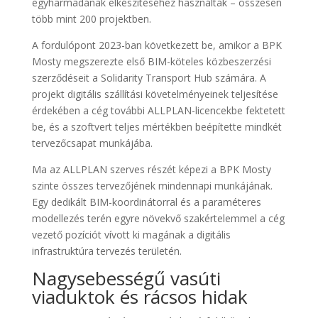
egyharmadának elkészítéséhez használták – összesen
több mint 200 projektben.
A fordulópont 2023-ban következett be, amikor a BPK
Mosty megszerezte első BIM-köteles közbeszerzési
szerződéseit a Solidarity Transport Hub számára. A
projekt digitális szállítási követelményeinek teljesítése
érdekében a cég további ALLPLAN-licencekbe fektetett
be, és a szoftvert teljes mértékben beépítette mindkét
tervezőcsapat munkájába.
Ma az ALLPLAN szerves részét képezi a BPK Mosty
szinte összes tervezőjének mindennapi munkájának.
Egy dedikált BIM-koordinátorral és a paraméteres
modellezés terén egyre növekvő szakértelemmel a cég
vezető pozíciót vívott ki magának a digitális
infrastruktúra tervezés területén.
Nagysebességű vasúti
viaduktok és rácsos hidak