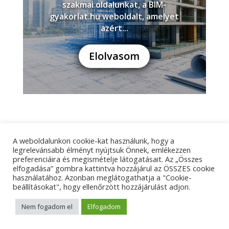
szakmai oldalunkat, a BIM-
gyakorlat.hu weboldalt, amelyet
azért...
Elolvasom
A weboldalunkon cookie-kat használunk, hogy a
Adatkezelési tájékoztató
Impresszum
legrelevánsabb élményt nyújtsuk Önnek, emlékezzen
preferenciáira és megismételje látogatásait. Az „Összes
Kapcsolat
elfogadása” gombra kattintva hozzájárul az ÖSSZES cookie
használatához. Azonban meglátogathatja a "Cookie-
beállításokat", hogy ellenőrzött hozzájárulást adjon.
© Tangens Kft. - Weboldalkészítés:
Molnár Ferenc
Nem fogadom el
Elfogadom
Marketing