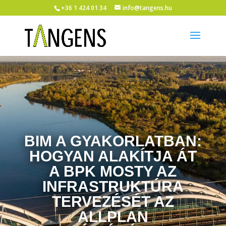
+36 1 424 01 34
info@tangens.hu
BIM A GYAKORLATBAN:
HOGYAN ALAKÍTJA ÁT
A BPK MOSTY AZ
INFRASTRUKTÚRA
TERVEZÉSÉT AZ
ALLPLAN