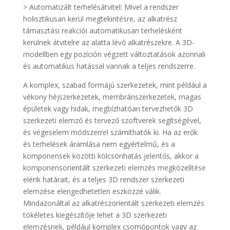
> Automatizált terhelésátvitel: Mivel a rendszer
holisztikusan kerül megtekintésre, az alkatrész
támasztási reakciói automatikusan terhelésként
kerülnek átvitelre az alatta lévő alkatrészekre. A 3D-
modellben egy pozíción végzett változtatások azonnali
és automatikus hatással vannak a teljes rendszerre.
A komplex, szabad formájú szerkezetek, mint például a
vékony héjszerkezetek, membránszerkezetek, magas
épületek vagy hidak, megbízhatóan tervezhetők 3D
szerkezeti elemző és tervező szoftverek segítségével,
és végeselem módszerrel számíthatók ki. Ha az erők
és terhelések áramlása nem egyértelmű, és a
komponensek közötti kölcsönhatás jelentős, akkor a
komponensorientált szerkezeti elemzés megközelítése
elérik határait, és a teljes 3D rendszer szerkezeti
elemzése elengedhetetlen eszközzé válik.
Mindazonáltal az alkatrészorientált szerkezeti elemzés
tökéletes kiegészítője lehet a 3D szerkezeti
elemzésnek, például komplex csomópontok vagy az