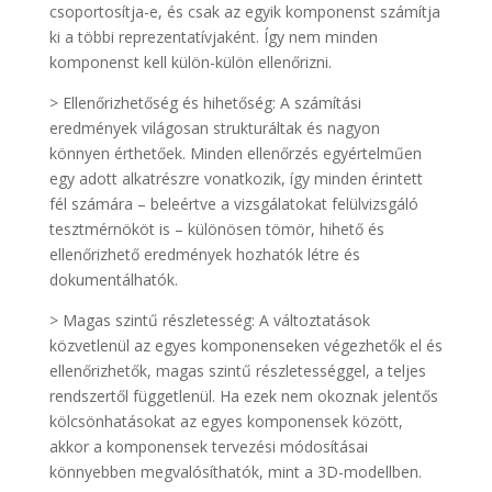
csoportosítja-e, és csak az egyik komponenst számítja
ki a többi reprezentatívjaként. Így nem minden
komponenst kell külön-külön ellenőrizni.
> Ellenőrizhetőség és hihetőség: A számítási
eredmények világosan strukturáltak és nagyon
könnyen érthetőek. Minden ellenőrzés egyértelműen
egy adott alkatrészre vonatkozik, így minden érintett
fél számára – beleértve a vizsgálatokat felülvizsgáló
tesztmérnököt is – különösen tömör, hihető és
ellenőrizhető eredmények hozhatók létre és
dokumentálhatók.
> Magas szintű részletesség: A változtatások
közvetlenül az egyes komponenseken végezhetők el és
ellenőrizhetők, magas szintű részletességgel, a teljes
rendszertől függetlenül. Ha ezek nem okoznak jelentős
kölcsönhatásokat az egyes komponensek között,
akkor a komponensek tervezési módosításai
könnyebben megvalósíthatók, mint a 3D-modellben.