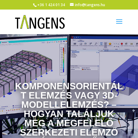
+36 1 424 01 34
info@tangens.hu
KOMPONENSORIENTÁL
T ELEMZÉS VAGY 3D-
MODELLELEMZÉS? –
HOGYAN TALÁLJUK
MEG A MEGFELELŐ
SZERKEZETI ELEMZŐ