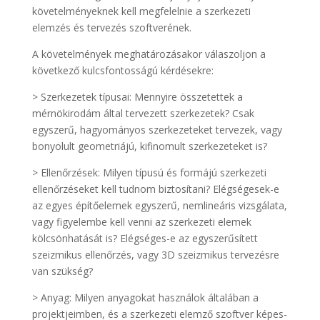
követelményeknek kell megfelelnie a szerkezeti
elemzés és tervezés szoftverének.
A követelmények meghatározásakor válaszoljon a
következő kulcsfontosságú kérdésekre:
> Szerkezetek típusai: Mennyire összetettek a
mérnökirodám által tervezett szerkezetek? Csak
egyszerű, hagyományos szerkezeteket tervezek, vagy
bonyolult geometriájú, kifinomult szerkezeteket is?
> Ellenőrzések: Milyen típusú és formájú szerkezeti
ellenőrzéseket kell tudnom biztosítani? Elégségesek-e
az egyes építőelemek egyszerű, nemlineáris vizsgálata,
vagy figyelembe kell venni az szerkezeti elemek
kölcsönhatását is? Elégséges-e az egyszerűsített
szeizmikus ellenőrzés, vagy 3D szeizmikus tervezésre
van szükség?
> Anyag: Milyen anyagokat használok általában a
projektjeimben, és a szerkezeti elemző szoftver képes-