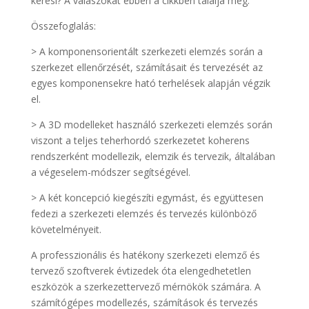
keresi? A válaszokat ebben a cikkben találja meg.
Összefoglalás:
> A komponensorientált szerkezeti elemzés során a
szerkezet ellenőrzését, számításait és tervezését az
egyes komponensekre ható terhelések alapján végzik
el.
> A 3D modelleket használó szerkezeti elemzés során
viszont a teljes teherhordó szerkezetet koherens
rendszerként modellezik, elemzik és tervezik, általában
a végeselem-módszer segítségével.
> A két koncepció kiegészíti egymást, és együttesen
fedezi a szerkezeti elemzés és tervezés különböző
követelményeit.
A professzionális és hatékony szerkezeti elemző és
tervező szoftverek évtizedek óta elengedhetetlen
eszközök a szerkezettervező mérnökök számára. A
számítógépes modellezés, számítások és tervezés