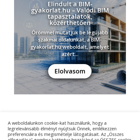
Elindult a BIM-
gyakorlat.hu – Valódi BIM
tapasztalatok,
közérthetően
Örömmel mutatjuk be legújabb
szakmai oldalunkat, a BIM-
gyakorlat.hu weboldalt, amelyet
azért...
Elolvasom
A weboldalunkon cookie-kat használunk, hogy a
Adatkezelési tájékoztató
Impresszum
legrelevánsabb élményt nyújtsuk Önnek, emlékezzen
preferenciáira és megismételje látogatásait. Az „Összes
Kapcsolat
elfogadása” gombra kattintva hozzájárul az ÖSSZES cookie