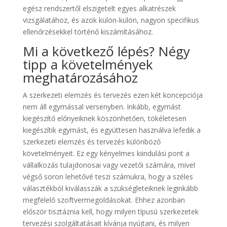
egész rendszertől elszigetelt egyes alkatrészek
vizsgálatához, és azok külön-külön, nagyon specifikus
ellenőrzésekkel történő kiszámításához.
Mi a következő lépés? Négy
tipp a követelmények
meghatározásához
A szerkezeti elemzés és tervezés ezen két koncepciója
nem áll egymással versenyben. Inkább, egymást
kiegészítő előnyeiknek köszönhetően, tökéletesen
kiegészítik egymást, és együttesen használva lefedik a
szerkezeti elemzés és tervezés különböző
követelményeit. Ez egy kényelmes kiindulási pont a
vállalkozás tulajdonosai vagy vezetői számára, mivel
végső soron lehetővé teszi számukra, hogy a széles
választékból kiválasszák a szükségleteiknek leginkább
megfelelő szoftvermegoldásokat. Ehhez azonban
először tisztáznia kell, hogy milyen típusú szerkezetek
tervezési szolgáltatásait kívánja nyújtani, és milyen