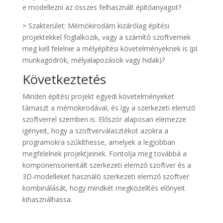
e modellezni az összes felhasznált építőanyagot?
> Szakterület: Mérnökirodám kizárólag építési
projektekkel foglalkozik, vagy a számító szoftvernek
meg kell felelnie a mélyépítési követelményeknek is (pl.
munkagödrök, mélyalapozások vagy hidak)?
Következtetés
Minden építési projekt egyedi követelményeket
támaszt a mérnökirodával, és így a szerkezeti elemző
szoftverrel szemben is. Először alaposan elemezze
igényeit, hogy a szoftverválasztékot azokra a
programokra szűkíthesse, amelyek a legjobban
megfelelnek projektjeinek. Fontolja meg továbbá a
komponensorientált szerkezeti elemző szoftver és a
3D-modelleket használó szerkezeti elemző szoftver
kombinálását, hogy mindkét megközelítés előnyeit
kihasználhassa.