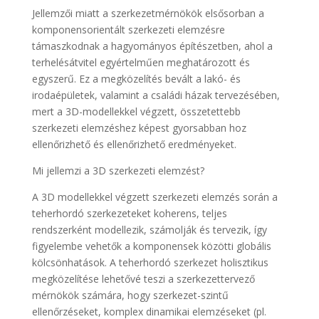
Jellemzői miatt a szerkezetmérnökök elsősorban a
komponensorientált szerkezeti elemzésre
támaszkodnak a hagyományos építészetben, ahol a
terhelésátvitel egyértelműen meghatározott és
egyszerű. Ez a megközelítés bevált a lakó- és
irodaépületek, valamint a családi házak tervezésében,
mert a 3D-modellekkel végzett, összetettebb
szerkezeti elemzéshez képest gyorsabban hoz
ellenőrizhető és ellenőrizhető eredményeket.
Mi jellemzi a 3D szerkezeti elemzést?
A 3D modellekkel végzett szerkezeti elemzés során a
teherhordó szerkezeteket koherens, teljes
rendszerként modellezik, számolják és tervezik, így
figyelembe vehetők a komponensek közötti globális
kölcsönhatások. A teherhordó szerkezet holisztikus
megközelítése lehetővé teszi a szerkezettervező
mérnökök számára, hogy szerkezet-szintű
ellenőrzéseket, komplex dinamikai elemzéseket (pl.