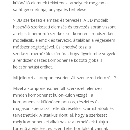
különálló elemnek tekintenek, amelynek megvan a
saját geometriája, anyaga és terhelése.
> 3D szerkezeti elemzés és tervezés: A 3D modellt
használó szerkezeti elemzés és tervezés során viszont
a teljes teherhordó szerkezetet koherens rendszerként
modellezik, elemzik és tervezik, általában a végeselem-
módszer segítségével. Ez lehetővé teszi a
szerkezetmérnökök számára, hogy figyelembe vegyék
a rendszer összes komponense közötti globális
kölcsönhatási erőket.
Mi jellemzi a komponensorientált szerkezeti elemzést?
Mivel a komponensorientált szerkezeti elemzés
minden komponenst külön-külön vizsgál, a
komponensek különösen pontos, részletes és
magasan specializált ellenőrzésekkel számíthatóak és
tervezhetőek. A statikus dönti el, hogy a szerkezet
mely komponensei alkalmasak a terhelések talajra
történő átvitelére, és ezért teherhordóként vannak