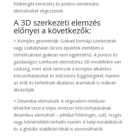
földrengés-tervezés) és pontos nemlineáris
elemzéseket végezzenek.
A 3D szerkezeti elemzés
előnyei a következők:
> Komplex geometriák: Szabad formájú szerkezetek
vagy szabálytalan rácsos épületek esetében a
terhelésátvitel gyakran nem egyértelmű. A pontos és
gazdaságos szerkezeti elemzéshez 3D modellekre van
szükség, mert azok nemcsak a komplex alkatrész-
kölcsönhatásokat és kölcsönös függőségeket, hanem
az erők és terhelések általános áramlását is reálisan
ábrázolják.
> Dinamikai elemzések: A végeselem-módszer
lehetővé teszi a teljes rendszer kölcsönhatásának
dinamikus elemzését – például földrengés, szél, rezgés
vagy hőmérsékleti terhelés esetén. A helyi instabilitások
és a globális stabilitási hibák is azonosíthatók.