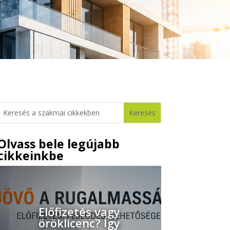
Olvass bele legújabb
cikkeinkbe
Előfizetés vagy
öröklicenc? Így