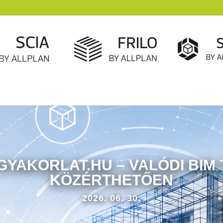
-GYAKORLAT.HU – VALÓDI BIM
KÖZÉRTHETŐEN
2026. 06. 30.