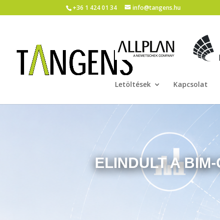
+36 1 424 01 34
info@tangens.hu
Letöltések
Kapcsolat
ELINDULT A BIM