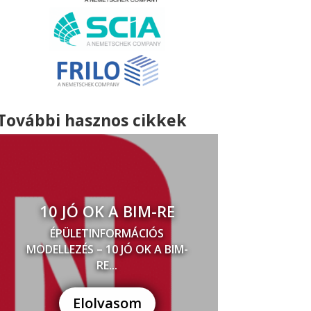
További hasznos cikkek
10 JÓ OK A BIM-RE
ÉPÜLETINFORMÁCIÓS
MODELLEZÉS – 10 JÓ OK A BIM-
RE...
Elolvasom