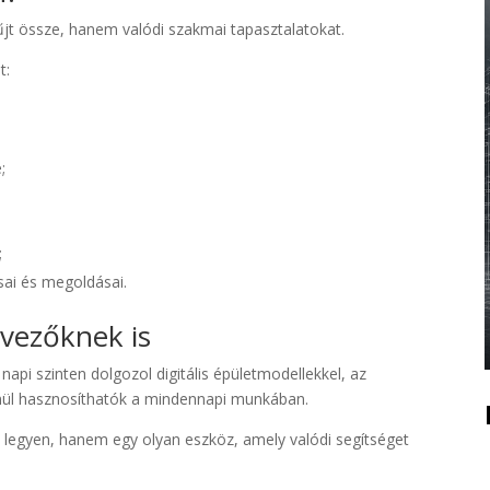
űjt össze, hanem valódi szakmai tapasztalatokat.
t:
;
;
ásai és megoldásai.
rvezőknek is
api szinten dolgozol digitális épületmodellekkel, az
lenül hasznosíthatók a mindennapi munkában.
s legyen, hanem egy olyan eszköz, amely valódi segítséget