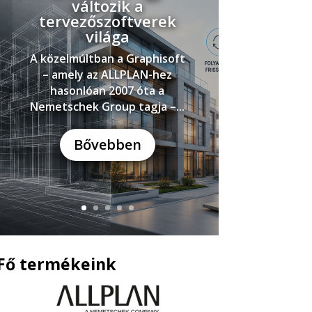
változik a
tervezőszoftverek
világa
A közelmúltban a Graphisoft
– amely az ALLPLAN-hez
hasonlóan 2007 óta a
Nemetschek Group tagja –...
Bővebben
Fő termékeink