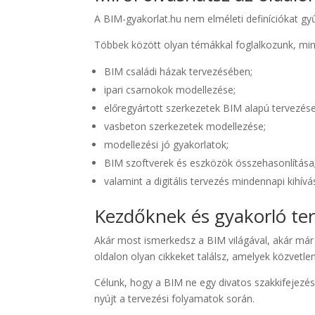
A BIM-gyakorlat.hu nem elméleti definíciókat gy
Többek között olyan témákkal foglalkozunk, min
BIM családi házak tervezésében;
ipari csarnokok modellezése;
előregyártott szerkezetek BIM alapú tervezése
vasbeton szerkezetek modellezése;
modellezési jó gyakorlatok;
BIM szoftverek és eszközök összehasonlítása
valamint a digitális tervezés mindennapi kihív
Kezdőknek és gyakorló te
Akár most ismerkedsz a BIM világával, akár már n
oldalon olyan cikkeket találsz, amelyek közvet
Célunk, hogy a BIM ne egy divatos szakkifejezé
nyújt a tervezési folyamatok során.