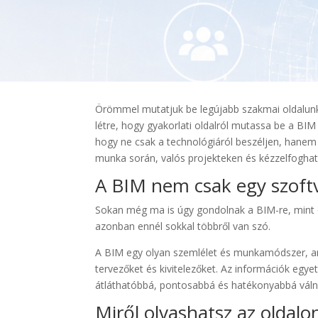
Örömmel mutatjuk be legújabb szakmai oldalun
létre, hogy gyakorlati oldalról mutassa be a BIM 
hogy ne csak a technológiáról beszéljen, hanem
munka során, valós projekteken és kézzelfoghat
A BIM nem csak egy szoft
Sokan még ma is úgy gondolnak a BIM-re, mint
azonban ennél sokkal többről van szó.
A BIM egy olyan szemlélet és munkamódszer, ame
tervezőket és kivitelezőket. Az információk egyet
átláthatóbbá, pontosabbá és hatékonyabbá váln
Miről olvashatsz az oldalo