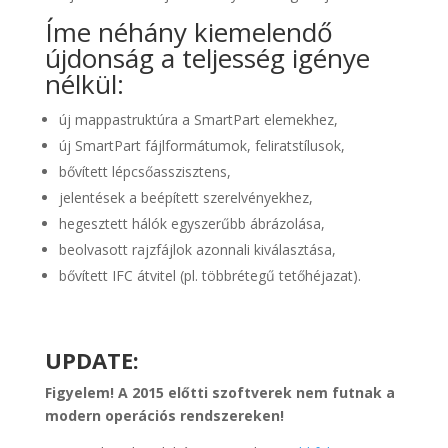
Íme néhány kiemelendő
újdonság a teljesség igénye
nélkül:
új mappastruktúra a SmartPart elemekhez,
új SmartPart fájlformátumok, feliratstílusok,
bővített lépcsőasszisztens,
jelentések a beépített szerelvényekhez,
hegesztett hálók egyszerűbb ábrázolása,
beolvasott rajzfájlok azonnali kiválasztása,
bővített IFC átvitel (pl. többrétegű tetőhéjazat).
UPDATE:
Figyelem! A 2015 előtti szoftverek nem futnak a
modern operációs rendszereken!