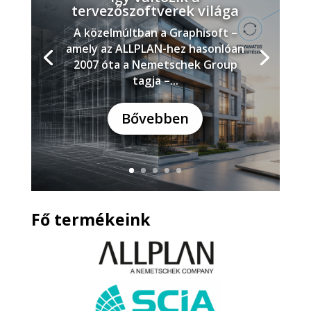
tervezőszoftverek világa
A közelmúltban a Graphisoft –
amely az ALLPLAN-hez hasonlóan
2007 óta a Nemetschek Group
tagja –...
Bővebben
Fő termékeink