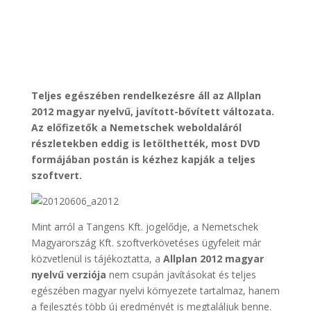
Teljes egészében rendelkezésre áll az Allplan
2012 magyar nyelvű, javított-bővített változata.
Az előfizetők a Nemetschek weboldaláról
részletekben eddig is letölthették, most DVD
formájában postán is kézhez kapják a teljes
szoftvert.
Mint arról a Tangens Kft. jogelődje, a Nemetschek
Magyarország Kft. szoftverkövetéses ügyfeleit már
közvetlenül is tájékoztatta, a
Allplan 2012 magyar
nyelvű verziója
nem csupán javításokat és teljes
egészében magyar nyelvi környezete tartalmaz, hanem
a fejlesztés több új eredményét is megtaláljuk benne.