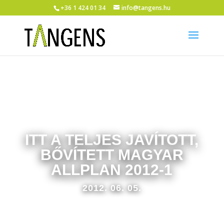
+36 1 424 01 34
info@tangens.hu
ITT A TELJES JAVÍTOTT,
BŐVÍTETT MAGYAR
ALLPLAN 2012-1
2012. 06. 05.