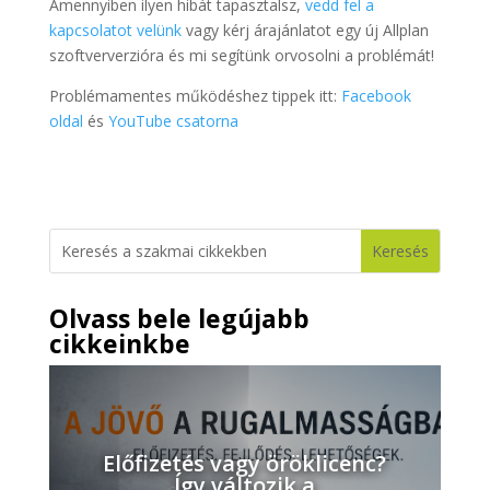
Amennyiben ilyen hibát tapasztalsz,
vedd fel a
kapcsolatot velünk
vagy kérj árajánlatot egy új Allplan
szoftververzióra és mi segítünk orvosolni a problémát!
Problémamentes működéshez tippek itt:
Facebook
oldal
és
YouTube csatorna
Olvass bele legújabb
cikkeinkbe
Előfizetés vagy öröklicenc?
Így változik a