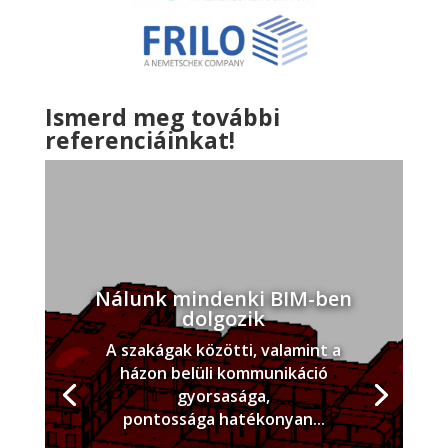
Ismerd meg további
referenciáinkat!
Nálunk mindenki BIM-ben
dolgozik
A szakágak közötti, valamint a
házon belüli kommunikáció
gyorsasága,
pontossága hatékonyan...