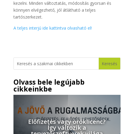
kezelni. Minden változtatás, módosítás gyorsan és
könnyen elvégezhető, jól átlátható a teljes
tartószerkezet.
A teljes interjú ide kattintva olvasható el!
Olvass bele legújabb
cikkeinkbe
Előfizetés vagy öröklicenc?
Így változik a
tervezőszoftverek világa