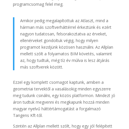
programcsomag felel meg.
Amikor pedig megalapítottuk az Atlaszt, mind a
hárman más szoftverháttérrel érkeztünk és ezért
nagyon tudatosan, felsorakoztatva az érveket,
ellenérveket gondoltuk végig, hogy milyen
programot kezdjünk közösen használni. Az Allplan
mellett szólt a folyamatos BIM követés, valamint
az, hogy tudtuk, még tíz év múlva is lesz átjárás
más szoftverek között.
Ezzel egy komplett csomagot kaptunk, amiben a
geometriai tervektől a vasalásokig minden egyszerre
meg tudunk csinálni, egy közös platformon. Mindezt jó
áron tudtuk megvenni és megkapunk hozzá minden
magyar nyelvű háttértámogatást a forgalmazó
Tangens Kft-től.
Szintén az Allplan mellett szólt, hogy egy jól felépített