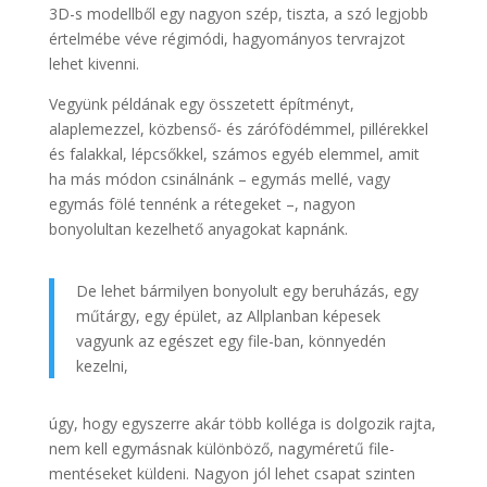
3D-s modellből egy nagyon szép, tiszta, a szó legjobb
értelmébe véve régimódi, hagyományos tervrajzot
lehet kivenni.
Vegyünk példának egy összetett építményt,
alaplemezzel, közbenső- és zárófödémmel, pillérekkel
és falakkal, lépcsőkkel, számos egyéb elemmel, amit
ha más módon csinálnánk – egymás mellé, vagy
egymás fölé tennénk a rétegeket –, nagyon
bonyolultan kezelhető anyagokat kapnánk.
De lehet bármilyen bonyolult egy beruházás, egy
műtárgy, egy épület, az Allplanban képesek
vagyunk az egészet egy file-ban, könnyedén
kezelni,
úgy, hogy egyszerre akár több kolléga is dolgozik rajta,
nem kell egymásnak különböző, nagyméretű file-
mentéseket küldeni. Nagyon jól lehet csapat szinten