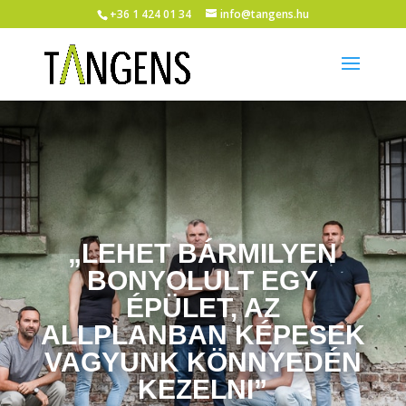
+36 1 424 01 34
info@tangens.hu
„LEHET BÁRMILYEN
BONYOLULT EGY
ÉPÜLET, AZ
ALLPLANBAN KÉPESEK
VAGYUNK KÖNNYEDÉN
KEZELNI”