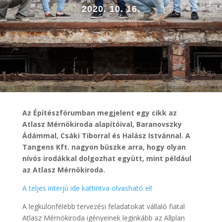
2020. 10. 16.
Az Építészfórumban megjelent egy cikk az
Atlasz Mérnökiroda
alapítóival, Baranovszky
Ádámmal, Csáki Tiborral és Halász Istvánnal
. A
Tangens Kft. nagyon büszke arra, hogy olyan
nívós irodákkal dolgozhat együtt, mint például
az Atlasz Mérnökiroda.
A teljes interjú ide kattintva olvasható el!
A legkülönfélébb tervezési feladatokat vállaló fiatal
Atlasz Mérnökiroda igényeinek leginkább az Allplan