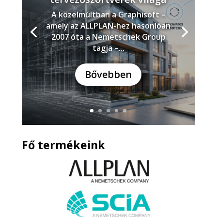
A közelmúltban a Graphisoft –
amely az ALLPLAN-hez hasonlóan
2007 óta a Nemetschek Group
tagja –...
Bővebben
Fő termékeink