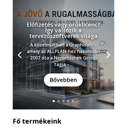
Előfizetés vagy öröklicenc?
Így változik a
tervezőszoftverek világa
A közelmúltban a Graphisoft –
amely az ALLPLAN-hez hasonlóan
2007 óta a Nemetschek Group
tagja –...
Bővebben
Fő termékeink