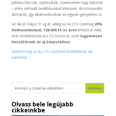
például lépcsők, nyílászárók, szerkezetek vagy bútorok
– előre definiált beállításokkal érkeznek, de könnyedén
átírhatók, így alkalmazkodnak az egyedi igényekhez is.
Az akció május 31-ig él, addig az ALLTO csomag
20%
kedvezménnyel, 128.000 Ft-os áron
érhető el. Akik
már rendelkeznek ALLTO licenccel, azok
ingyenesen
hozzáférnek az új könyvtárhoz
.
Ismerd meg az ALLTO szoftvert közelebbről, ide
kattintva!
Olvass bele legújabb
cikkeinkbe