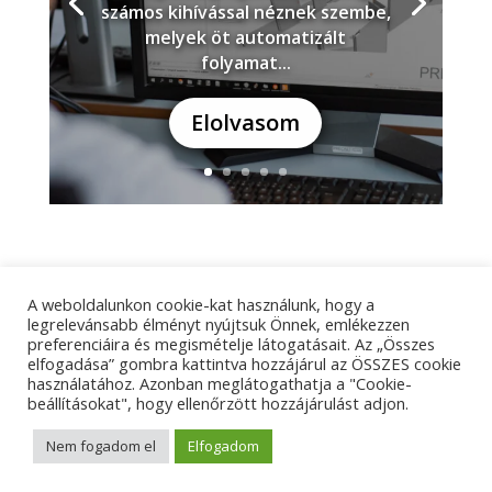
számos kihívással néznek szembe,
melyek öt automatizált
folyamat...
Elolvasom
A weboldalunkon cookie-kat használunk, hogy a
Adatkezelési tájékoztató
Impresszum
legrelevánsabb élményt nyújtsuk Önnek, emlékezzen
preferenciáira és megismételje látogatásait. Az „Összes
Kapcsolat
elfogadása” gombra kattintva hozzájárul az ÖSSZES cookie
használatához. Azonban meglátogathatja a "Cookie-
beállításokat", hogy ellenőrzött hozzájárulást adjon.
© Tangens Kft. - Weboldalkészítés:
Molnár Ferenc
Nem fogadom el
Elfogadom
Marketing