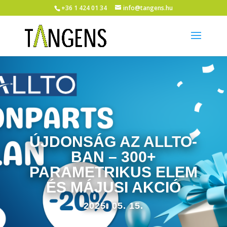
+36 1 424 01 34
info@tangens.hu
ÚJDONSÁG AZ ALLTO-
BAN – 300+
PARAMETRIKUS ELEM
ÉS MÁJUSI AKCIÓ
2025. 05. 15.