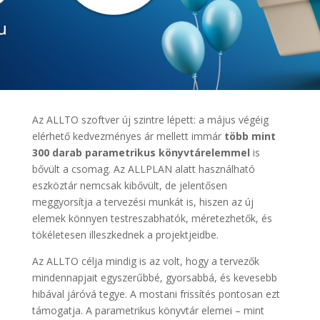
Az ALLTO szoftver új szintre lépett: a május végéig
elérhető kedvezményes ár mellett immár
több mint
300 darab parametrikus könyvtárelemmel
is
bővült a csomag. Az ALLPLAN alatt használható
eszköztár nemcsak kibővült, de jelentősen
meggyorsítja a tervezési munkát is, hiszen az új
elemek könnyen testreszabhatók, méretezhetők, és
tökéletesen illeszkednek a projektjeidbe.
Az ALLTO célja mindig is az volt, hogy a tervezők
mindennapjait egyszerűbbé, gyorsabbá, és kevesebb
hibával járóvá tegye. A mostani frissítés pontosan ezt
támogatja. A parametrikus könyvtár elemei – mint