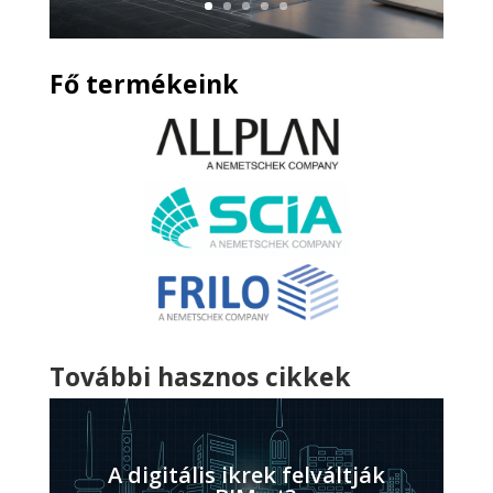
Fő termékeink
További hasznos cikkek
A digitális ikrek felváltják