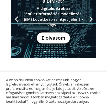
a BIM-et?
A digitális ikrek az
épületinformációs modellezés
(BIM) következő szintjét jelentik,
vagy...
Elolvasom
A weboldalunkon cookie-kat használunk, hogy a
Adatkezelési tájékoztató
Impresszum
legrelevánsabb élményt nyújtsuk Önnek, emlékezzen
preferenciáira és megismételje látogatásait. Az „Összes
Kapcsolat
elfogadása” gombra kattintva hozzájárul az ÖSSZES cookie
használatához. Azonban meglátogathatja a "Cookie-
beállításokat", hogy ellenőrzött hozzájárulást adjon.