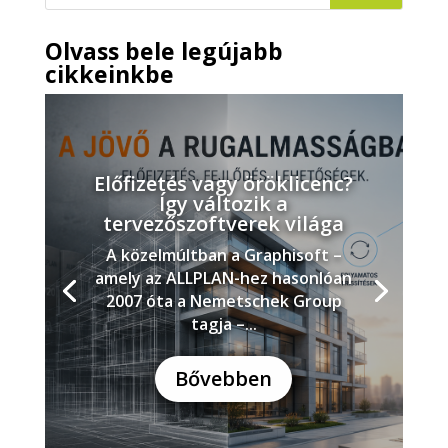
Olvass bele legújabb
cikkeinkbe
Előfizetés vagy öröklicenc?
Így változik a
tervezőszoftverek világa
A közelmúltban a Graphisoft –
amely az ALLPLAN-hez hasonlóan
2007 óta a Nemetschek Group
tagja –...
Bővebben