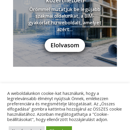
közérthetően
Örömmel mutatjuk be legújabb
szakmai oldalunkat, a BIM-
gyakorlat.hu weboldalt, amelyet
azért...
Elolvasom
A weboldalunkon cookie-kat használunk, hogy a
Adatkezelési tájékoztató
Impresszum
legrelevánsabb élményt nyújtsuk Önnek, emlékezzen
preferenciáira és megismételje látogatásait. Az „Összes
Kapcsolat
elfogadása” gombra kattintva hozzájárul az ÖSSZES cookie
használatához. Azonban meglátogathatja a "Cookie-
beállításokat", hogy ellenőrzött hozzájárulást adjon.
© Tangens Kft. - Weboldalkészítés:
Molnár Ferenc