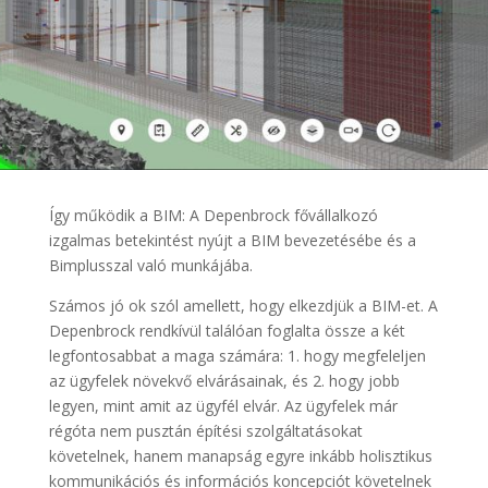
Így működik a BIM: A Depenbrock fővállalkozó
izgalmas betekintést nyújt a BIM bevezetésébe és a
Bimplusszal való munkájába.
Számos jó ok szól amellett, hogy elkezdjük a BIM-et. A
Depenbrock rendkívül találóan foglalta össze a két
legfontosabbat a maga számára: 1. hogy megfeleljen
az ügyfelek növekvő elvárásainak, és 2. hogy jobb
legyen, mint amit az ügyfél elvár. Az ügyfelek már
régóta nem pusztán építési szolgáltatásokat
követelnek, hanem manapság egyre inkább holisztikus
kommunikációs és információs koncepciót követelnek