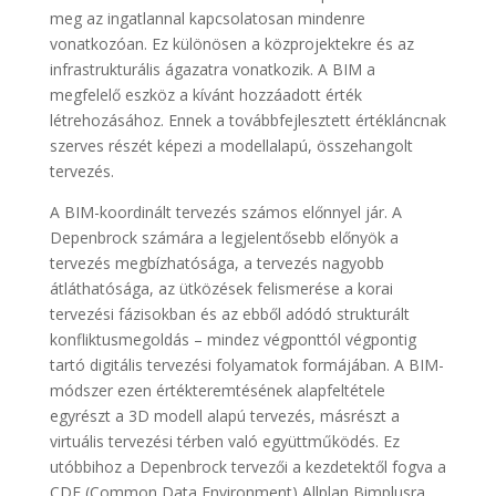
meg az ingatlannal kapcsolatosan mindenre
vonatkozóan. Ez különösen a közprojektekre és az
infrastrukturális ágazatra vonatkozik. A BIM a
megfelelő eszköz a kívánt hozzáadott érték
létrehozásához. Ennek a továbbfejlesztett értékláncnak
szerves részét képezi a modellalapú, összehangolt
tervezés.
A BIM-koordinált tervezés számos előnnyel jár. A
Depenbrock számára a legjelentősebb előnyök a
tervezés megbízhatósága, a tervezés nagyobb
átláthatósága, az ütközések felismerése a korai
tervezési fázisokban és az ebből adódó strukturált
konfliktusmegoldás – mindez végponttól végpontig
tartó digitális tervezési folyamatok formájában. A BIM-
módszer ezen értékteremtésének alapfeltétele
egyrészt a 3D modell alapú tervezés, másrészt a
virtuális tervezési térben való együttműködés. Ez
utóbbihoz a Depenbrock tervezői a kezdetektől fogva a
CDE (Common Data Environment) Allplan Bimplusra