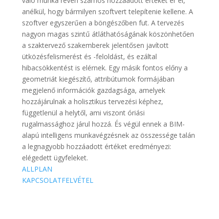
való munka révén számos hozzáadott értéket ér el,
anélkül, hogy bármilyen szoftvert telepítenie kellene. A
szoftver egyszerűen a böngészőben fut. A tervezés
nagyon magas szintű átláthatóságának köszönhetően
a szaktervező szakemberek jelentősen javított
ütközésfelismerést és -feloldást, és ezáltal
hibacsökkentést is elérnek. Egy másik fontos előny a
geometriát kiegészítő, attribútumok formájában
megjelenő információk gazdagsága, amelyek
hozzájárulnak a holisztikus tervezési képhez,
függetlenül a helytől, ami viszont óriási
rugalmassághoz járul hozzá. És végül ennek a BIM-
alapú intelligens munkavégzésnek az összessége talán
a legnagyobb hozzáadott értéket eredményezi:
elégedett ügyfeleket.
ALLPLAN
KAPCSOLATFELVÉTEL