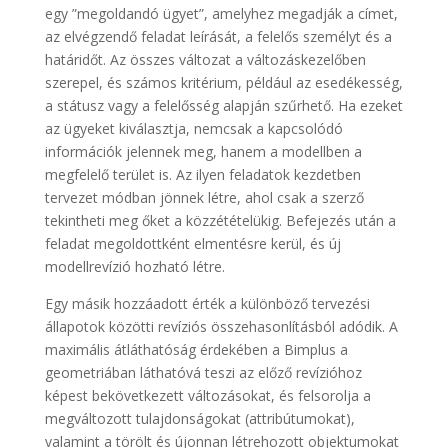
egy ”megoldandó ügyet”, amelyhez megadják a címet,
az elvégzendő feladat leírását, a felelős személyt és a
határidőt. Az összes változat a változáskezelőben
szerepel, és számos kritérium, például az esedékesség,
a státusz vagy a felelősség alapján szűrhető. Ha ezeket
az ügyeket kiválasztja, nemcsak a kapcsolódó
információk jelennek meg, hanem a modellben a
megfelelő terület is. Az ilyen feladatok kezdetben
tervezet módban jönnek létre, ahol csak a szerző
tekintheti meg őket a közzétételükig. Befejezés után a
feladat megoldottként elmentésre kerül, és új
modellrevízió hozható létre.
Egy másik hozzáadott érték a különböző tervezési
állapotok közötti revíziós összehasonlításból adódik. A
maximális átláthatóság érdekében a Bimplus a
geometriában láthatóvá teszi az előző revízióhoz
képest bekövetkezett változásokat, és felsorolja a
megváltozott tulajdonságokat (attribútumokat),
valamint a törölt és újonnan létrehozott objektumokat