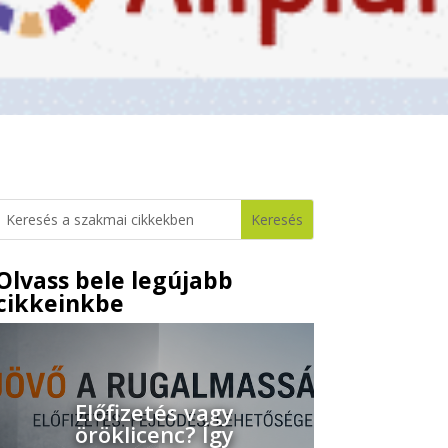
Olvass bele legújabb
cikkeinkbe
Előfizetés vagy
öröklicenc? Így