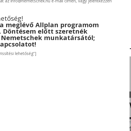
kat az info@nemetschek.hu e-mail címen, vagy jelentkezzen
ehetőség!
 a meglévő Allplan programom
l. Döntésem előtt szeretnék
a Nemetschek munkatársától;
apcsolatot!
rissítési lehetőség”]