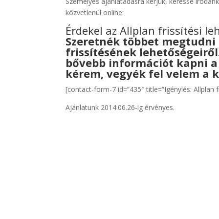
Személyes ajánlatadásra kérjük, keresse irodán
közvetlenül online:
Érdekel az Allplan frissítési l
Szeretnék többet megtudni
frissítésének lehetőségeirő
bővebb információt kapni 
kérem, vegyék fel velem a k
[contact-form-7 id=”435″ title=”Igénylés: Allplan f
Ajánlatunk 2014.06.26-ig érvényes.