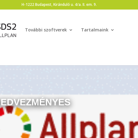
H-1222 Budapest, Kiránduló u. 4/a. II. em. 9.
További szoftverek
Tartalmaink
KEDVEZMÉNYES