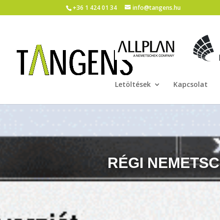
+36 1 424 01 34
info@tangens.hu
Letöltések
Kapcsolat
RÉGI NEMETS