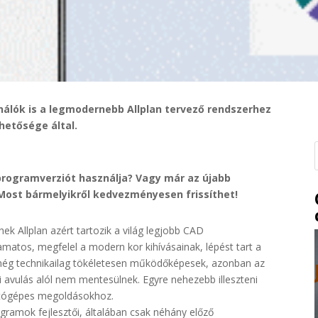
álók is a legmodernebb Allplan tervező rendszerhez
etősége által.
 programverziót használja? Vagy már az újabb
Most bármelyikről kedvezményesen frissíthet!
k Allplan azért tartozik a világ legjobb CAD
amatos, megfelel a modern kor kihívásainak, lépést tart a
n még technikailag tökéletesen működőképesek, azonban az
 avulás alól nem mentesülnek. Egyre nehezebb illeszteni
mítógépes megoldásokhoz.
gramok fejlesztői, általában csak néhány előző