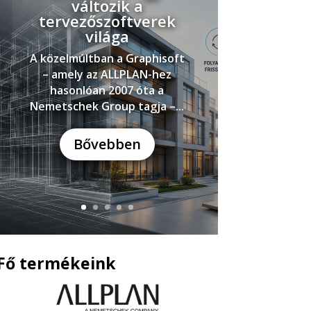
változik a
tervezőszoftverek
világa
A közelmúltban a Graphisoft
– amely az ALLPLAN-hez
hasonlóan 2007 óta a
Nemetschek Group tagja –...
Bővebben
Fő termékeink