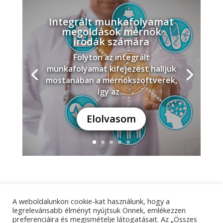
Integrált munkafolyamat
megoldások mérnök
irodák számára
Folyton az integrált
munkafolyamat kifejezést halljuk
mostanában a mérnökszoftverek,
így az...
Elolvasom
A weboldalunkon cookie-kat használunk, hogy a
Adatkezelési tájékoztató
Impresszum
legrelevánsabb élményt nyújtsuk Önnek, emlékezzen
preferenciáira és megismételje látogatásait. Az „Összes
Kapcsolat