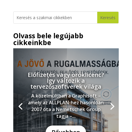
Olvass bele legújabb
cikkeinkbe
Előfizetés vagy öröklicenc?
Így változik a
tervezőszoftverek világa
A közelmúltban a Graphisoft –
amely az ALLPLAN-hez hasonlóan
2007 óta a Nemetschek Group
tagja –...