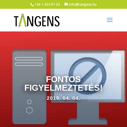
+36 1 424 01 34
info@tangens.hu
FONTOS
FIGYELMEZTETÉS!
2019. 04. 04.